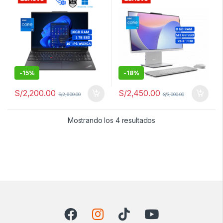
11 Pro | 21JQ000PLM
-
15%
-
18%
S/
2,200.00
S/
2,450.00
S/
2,600.00
S/
3,000.00
Ordenado por los últ
Mostrando los 4 resultados