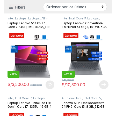
Filters
Intel
,
Laptops
,
Laptops, All in
Intel
,
Intel Core i7
,
Laptops
,
one y Tablets
Laptops, All in one y Tablets
Laptop Lenovo V14 G5 IRL,
Laptop Lenovo Convertible
Core 7 240H, 16GB RAM, 1TB
ThinkPad X1 Yoga, 14″ WUXGA
SSD, 14″ FHD, Luna Grey |
IPS Touch, Core i7-1355U, 32
83GU0039LM
GB, 1 TB SSD, Video Iris Xe,
Windows 11 Pro | 21HR0016LM
-
8%
-
21%
S/
13,000.00
S/
3,500.00
S/
10,300.00
S/
3,800.00
Intel
,
Intel Core i7
,
Laptops
,
All in one
,
Intel
,
Intel Core i5
,
Laptops, All in one y Tablets
Laptops, All in one y Tablets
Laptop Lenovo ThinkPad E16
Lenovo All in One Ideacentre
Gen 1, Core i7-1355U, 16 GB, 1
24IRH9, Core i5, 8 GB, 512 GB
TB SSD, 16″ WUXGA IPS, Video
SSD, 23.8″, Free DOS |
NVIDIA MX550 2 GB, Windows
F0HN00MTLD