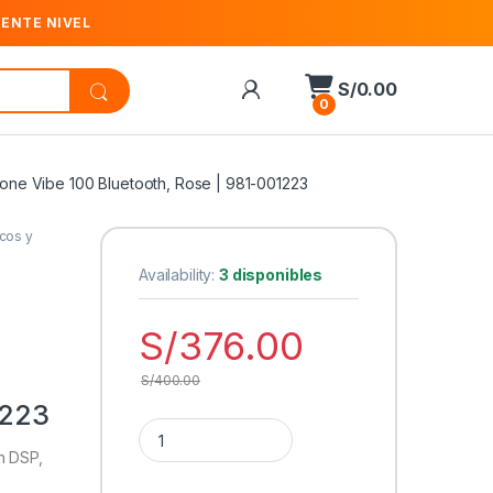
IENTE NIVEL
S/
0.00
0
one Vibe 100 Bluetooth, Rose | 981-001223
icos y
Availability:
3 disponibles
S/
376.00
S/
400.00
1223
Cantidad Audífono con micrófono Logitech Zone 
n DSP,