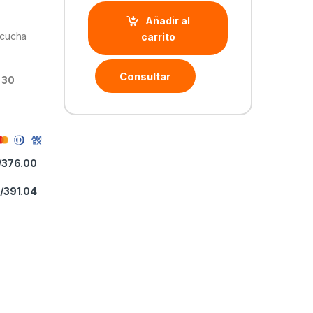
Añadir al
cucha
carrito
Consultar
e
30
/
376.00
/
391.04