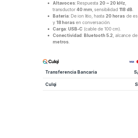
Altavoces
: Respuesta
20 ~ 20 kHz
,
transductor
40 mm
, sensibilidad
118 dB
.
Batería
: De ion litio, hasta
20 horas
de es
y
18 horas
en conversación.
Carga
:
USB-C
(cable de 100 cm).
Conectividad
:
Bluetooth 5.2
, alcance d
metros
.
Transferencia Bancaria
S
Culqi
S