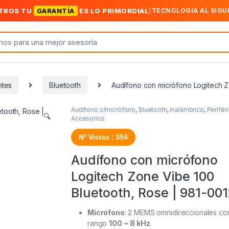
TROS TU
GARANTÍA
ES LO PRIMORDIAL
|
TECNOLOGÍA AL SIGU
ntes
Bluetooth
Audífono con micrófono Logitech Z
Audífono c/micrófono
,
Bluetooth
,
Inalámbrico
,
Perifér
🔍
Accesorios
Nº Vistas : 354
Audífono con micrófono
Logitech Zone Vibe 100
Bluetooth, Rose | 981-00
Micrófono
: 2 MEMS omnidireccionales co
rango
100 ~ 8 kHz
.