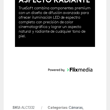
TrueSoft combina componentes premium
con un diseño de difusión avanzado para
ofrecer iluminación LED de espectro
completo con precisión de color
cinematográfica y lograr un aspecto
natural y radiante de cualquier tono de
piel.
SKU:
ALC1332
Categorías:
Cámaras
,