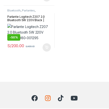
Bluetooth
,
Parlantes
,
Periféricos y Accesorios
Parlante Logitech Z207 2.0
Bluetooth 5W 220V Black |
980-001295
-
50%
S/
200.00
S/
400.00