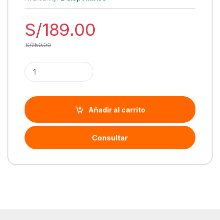
S/
189.00
S/
250.00
Cantidad Luz premium p/streaming Logitech Litra Glow USB-A
Añadir al carrito
Consultar