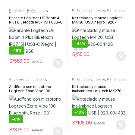
Bluetooth
,
Inalámbrico
,
Kit teclado y mouse
,
Periféricos
Parlantes
,
Periféricos y
y Accesorios
Accesorios
Parlante Logitech UE Boom 4
Kit teclado y mouse Logitech
Plus Bluetooth IP67 15H USB-C
MK120, USB, negro | 920-
Negro | 984-001968
004428
-
44%
S/
99.00
-
18%
S/
55.00
S/
550.00
S/
670.00
Audífono c/micrófono
,
Kit teclado y mouse
,
Periféricos
Bluetooth
,
Inalámbrico
,
y Accesorios
Periféricos y Accesorios
Audífono con micrófono
Kit teclado y mouse
Logitech Zone Vibe 100
inalámbrico Logitech MK270,
Bluetooth, Rose | 981-001223
USB | 920-004432
-
13%
-
6%
S/
105.00
S/
120.00
S/
376.00
S/
400.00