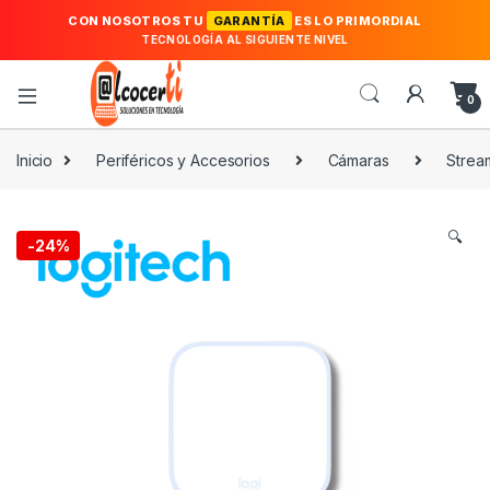
CON NOSOTROS TU
GARANTÍA
ES LO PRIMORDIAL
TECNOLOGÍA AL SIGUIENTE NIVEL
0
Inicio
Periféricos y Accesorios
Cámaras
Strea
🔍
-
24%