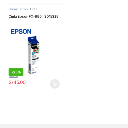
Suministros
,
Tinta
Cinta Epson FX-890 | S015329
-
25%
S/
60.00
S/
45.00