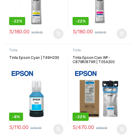
-
22%
-
22%
S/
180.00
S/
180.00
S/
230.00
S/
230.00
Tinta
Tinta
Tinta Epson Cyan | T49H200
Tinta Epson Cian WF-
C878R/879R | T05A200
-
8%
-
22%
S/
110.00
S/
470.00
S/
120.00
S/
600.00