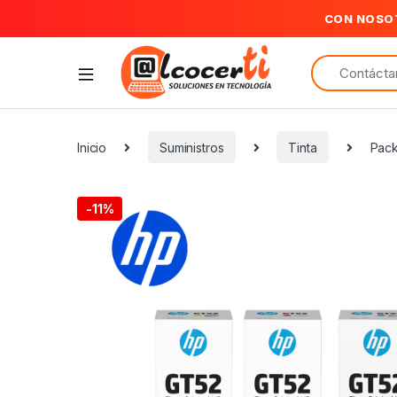
CON NOSO
Search for:
Inicio
Suministros
Tinta
Pack
-
11%