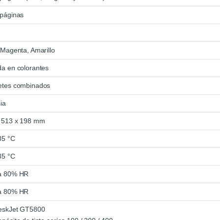
páginas
 Magenta, Amarillo
a en colorantes
etes combinados
ia
 513 x 198 mm
35 °C
35 °C
a 80% HR
a 80% HR
eskJet GT5800