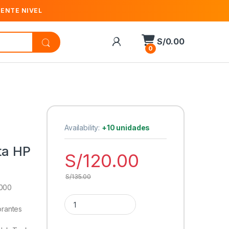
IENTE NIVEL
S/
0.00
0
Availability:
+10 unidades
ta HP
S/
120.00
S/
135.00
,000
Cantidad Pack de 3 Botellas de Tinta HP Tricolor 
orantes