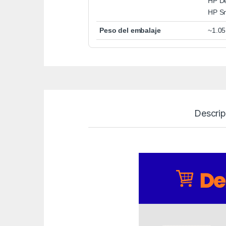
HP De
HP Sm
Peso del embalaje
~1.05
Descrip