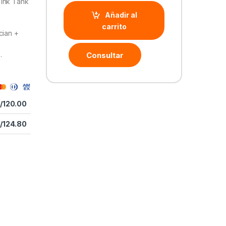
 Ink Tank
Añadir al
carrito
cian +
.
Consultar
/
120.00
/
124.80