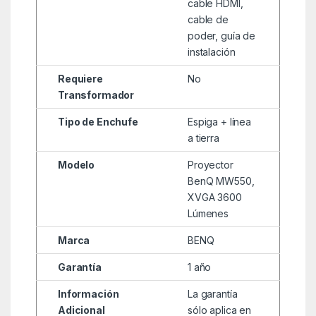
cable HDMI,
cable de
poder, guía de
instalación
Requiere
No
Transformador
Tipo de Enchufe
Espiga + línea
a tierra
Modelo
Proyector
BenQ MW550,
XVGA 3600
Lúmenes
Marca
BENQ
Garantía
1 año
Información
La garantía
Adicional
sólo aplica en