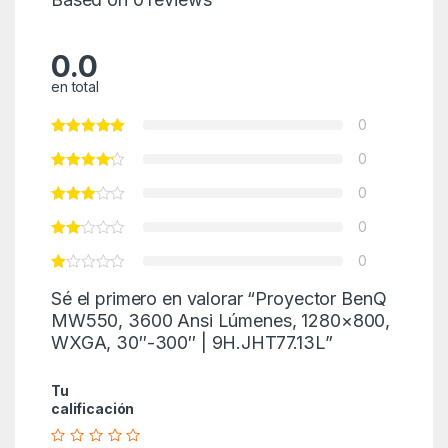
0.0
en total
0
0
0
0
0
Sé el primero en valorar “Proyector BenQ
MW550, 3600 Ansi Lúmenes, 1280×800,
WXGA, 30″-300″ | 9H.JHT77.13L”
Tu
calificación