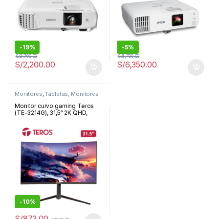
-
19%
-
5%
S/
2,700.00
S/
6,700.00
S/
2,200.00
S/
6,350.00
Monitores
,
Tabletas, Monitores
y Proyectores
Monitor curvo gaming Teros
(TE-3214G), 31,5″ 2K QHD,
2560×1440,
HDMI/DisplayPort/Freesync |
TE-3214G
-
10%
S/
873.00