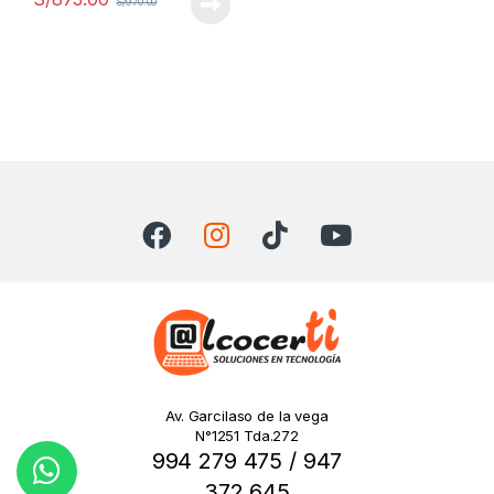
S/
970.00
Av. Garcilaso de la vega
N°1251 Tda.272
994 279 475 / 947
372 645