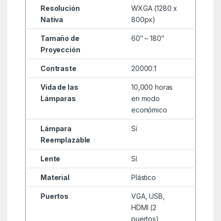
Resolución
WXGA (1280 x
Nativa
800px)
Tamaño de
60″ – 180″
Proyección
Contraste
20000:1
Vida de las
10,000 horas
Lámparas
en modo
económico
Lámpara
Sí
Reemplazable
Lente
Sí
Material
Plástico
Puertos
VGA, USB,
HDMI (2
puertos)