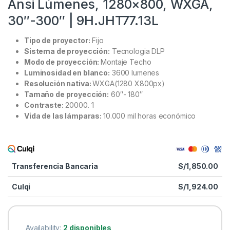
Ansi Lúmenes, 1280×800, WXGA,
30″-300″ | 9H.JHT77.13L
Tipo de proyector:
Fijo
Sistema de proyección:
Tecnologia DLP
Modo de proyección:
Montaje Techo
Luminosidad en blanco:
3600 lumenes
Resolución nativa:
WXGA(1280 X800px)
Tamaño de proyección:
60″- 180″
Contraste:
20000. 1
Vida de las lámparas:
10.000 mil horas económico
Transferencia Bancaria
S/
1,850.00
Culqi
S/
1,924.00
Availability:
2 disponibles