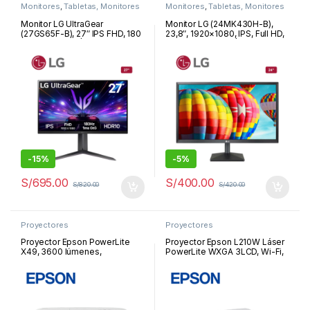
Monitores
,
Tabletas, Monitores
Monitores
,
Tabletas, Monitores
y Proyectores
y Proyectores
Monitor LG UltraGear
Monitor LG (24MK430H-B),
(27GS65F-B), 27″ IPS FHD, 180
23,8″, 1920×1080, IPS, Full HD,
Hz, 1 ms, pivot | 27GS65F-B
HDMI/VGA/Audio | 24MK430H-
B
-
15%
-
5%
S/
695.00
S/
400.00
S/
820.00
S/
420.00
Proyectores
Proyectores
Proyector Epson PowerLite
Proyector Epson L210W Láser
X49, 3600 lúmenes,
PowerLite WXGA 3LCD, Wi-Fi,
1024×768, XGA, parlante
HDMI x2, Computer In x1, LAN
monoaural: 5W x 1 |
(RJ-45) x1 | L210W
V11H982020