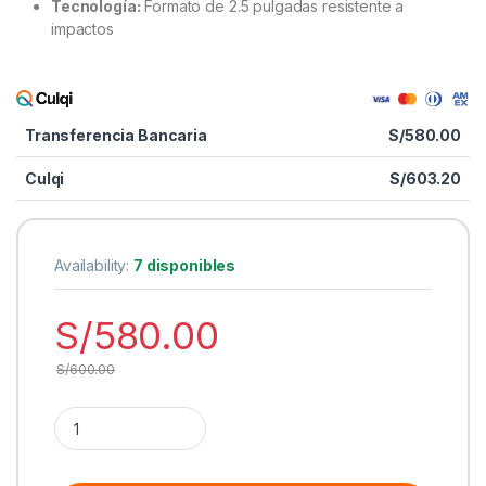
Tecnología:
Formato de 2.5 pulgadas resistente a
impactos
Transferencia Bancaria
S/
580.00
Culqi
S/
603.20
Availability:
7 disponibles
S/
580.00
S/
600.00
Cantidad SSD Interno Kingston A400 960GB SATA 2.5″ | SA