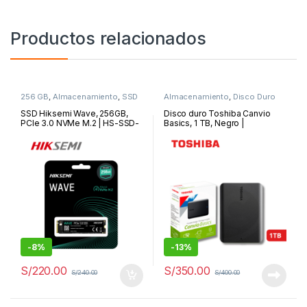
Productos relacionados
256 GB
,
Almacenamiento
,
SSD
Almacenamiento
,
Disco Duro
Externo
SSD Hiksemi Wave, 256GB,
Disco duro Toshiba Canvio
PCIe 3.0 NVMe M.2 | HS-SSD-
Basics, 1 TB, Negro |
WAVE(P)
HDTB510XK3AA
-
8%
-
13%
S/
220.00
S/
350.00
S/
240.00
S/
400.00