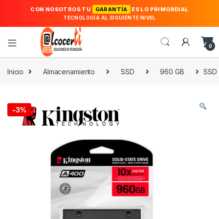
CON NOSOTROS TU
GARANTÍA
ES LO PRIMORDIAL
TECNOLOGÍA AL SIGUIENTE NIVEL
0
Inicio
Almacenamiento
SSD
960 GB
SSD 
-
3%