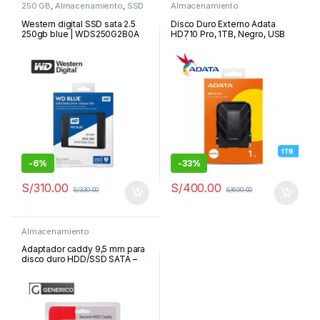
250 GB
,
Almacenamiento
,
SSD
Almacenamiento
Western digital SSD sata 2.5
Disco Duro Externo Adata
250gb blue | WDS250G2B0A
HD710 Pro, 1TB, Negro, USB
3.2 | AHD710P-1TU31-CBK
-
6%
-
33%
S/
310.00
S/
400.00
S/
330.00
S/
600.00
Almacenamiento
Adaptador caddy 9,5 mm para
disco duro HDD/SSD SATA –
Second HDD para laptop