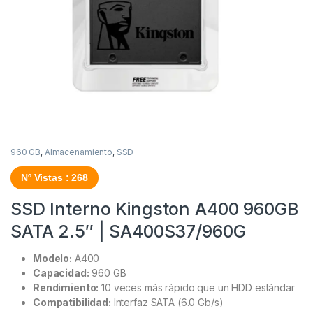
960 GB
,
Almacenamiento
,
SSD
Nº Vistas : 268
SSD Interno Kingston A400 960GB
SATA 2.5″ | SA400S37/960G
Modelo:
A400
Capacidad:
960 GB
Rendimiento:
10 veces más rápido que un HDD estándar
Compatibilidad:
Interfaz SATA (6.0 Gb/s)