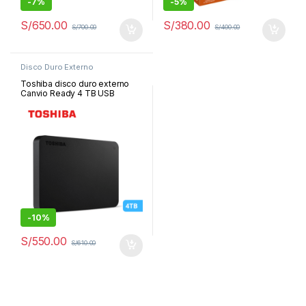
-
7%
-
5%
S/
650.00
S/
380.00
S/
700.00
S/
400.00
Disco Duro Externo
Toshiba disco duro externo
Canvio Ready 4 TB USB
3.0/2.0 Plug & Play negro
|HDTB440XK3CA
-
10%
S/
550.00
S/
610.00