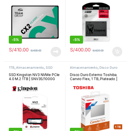
-
5%
-
5%
S/
410.00
S/
400.00
S/
430.00
S/
420.00
1TB
,
Almacenamiento
,
SSD
Almacenamiento
,
Disco Duro
Externo
SSD Kingston NV3 NVMe PCIe
Disco Duro Externo Toshiba
4.0 M.2 1TB | SNV3S/1000G
Canvio Flex, 1 TB, Plateado |
HDTX110XSCAA