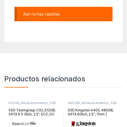
Aún no hay reseñas.
Productos relacionados
512 GB
,
Almacenamiento
,
SSD
480 GB
,
Almacenamiento
,
SSD
SSD Teamgroup CX2, 512GB,
SSD Kingston A400, 480GB,
SATA 6.0 Gb/s, 2.5″, ECC, DC
SATA 6Gb/s, 2.5″, 7mm |
+5V | T253X6512G0C101
SA400S37/480G